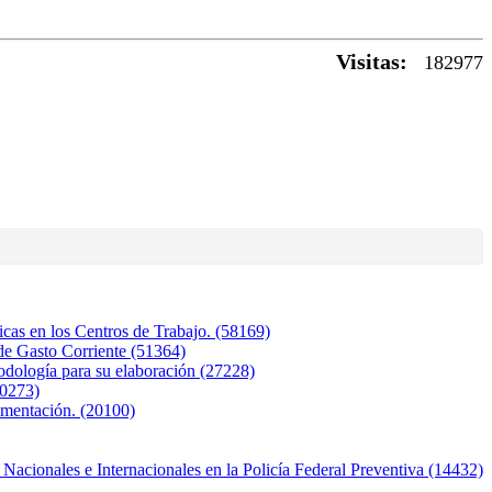
Visitas:
182977
icas en los Centros de Trabajo. (58169)
de Gasto Corriente (51364)
dología para su elaboración (27228)
0273)
lementación. (20100)
acionales e Internacionales en la Policía Federal Preventiva (14432)