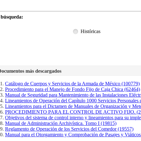
r búsqueda:
Históricas
Documentos más descargados
Catálogo de Cuerpos y Servicios de la Armada de México (100779)
Procedimiento para el Manejo de Fondo Fijo de Caja Chica (62464)
Manual de Seguridad para Mantenimiento de las Instalaciones Eléctr
Lineamientos de Operación del Capítulo 1000 Servicios Personales 
Lineamientos para el Dictamen de Manuales de Organización y Meto
PROCEDIMIENTO PARA EL CONTROL DE ACTIVO FIJO. (2
Objetivos del sistema de control interno y lineamientos para su imp
Manual de Administración Archivística. Tomo I (19815)
Reglamento de Operación de los Servicios del Comedor (19557)
Manual para el Otorgamiento y Comprobación de Pasajes y Viáticos N